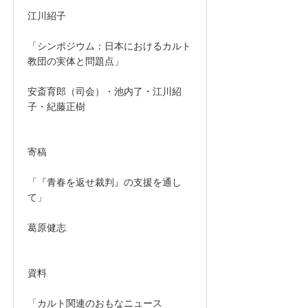
江川紹子
「シンポジウム：日本におけるカルト
教団の実体と問題点」
安斎育郎（司会）・池内了・江川紹
子・紀藤正樹
寄稿
「『青春を返せ裁判』の支援を通し
て」
葛原健志
資料
「カルト関連のおもなニュース