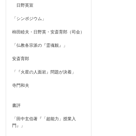
日野英宣
「シンポジウム」
柿田睦夫・日野英・安斎育郎（司会）
「仏教各宗派の『霊魂観』」
安斎育郎
「『火星の人面岩』問題が決着」
寺門和夫
書評
「田中玄伯著『「超能力」授業入
門』」