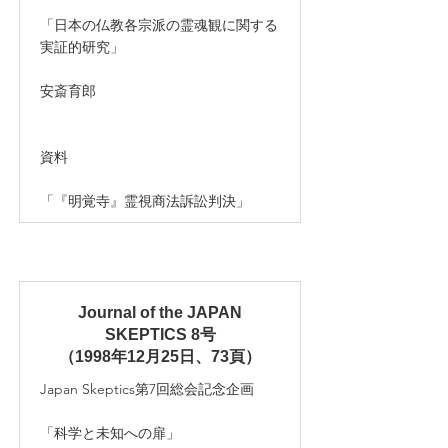
「日本の仏教各宗派の霊魂観に関する
実証的研究」
安斎育郎
資料
「『明覚寺』霊視商法訴訟判決」
Journal of the JAPAN
SKEPTICS 8号
（1998年12月25日、73頁）
Japan Skeptics第7回総会記念企画
「科学と未知への扉」