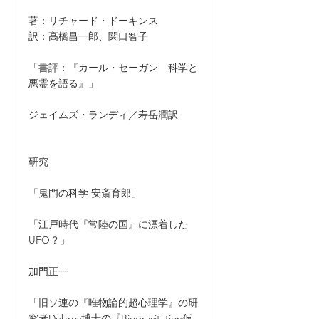
著：リチャード・ドーキンス
訳：高橋昌一郎、関口智子
「書評：『カール・セーガン 科学と
悪霊を語る』」
ジェイムズ・ランディ／寿岳潤訳
研究
「鬼門の科学 安斎育郎」
「江戸時代『常陸の国』に漂着した
UFO？」
加門正一
「旧ソ連の『唯物論的超心理学』の研
究者Dubrov博士の『Biogravitation仮