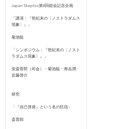
Japan Skeptics第8回総会記念企画
「講演：『世紀末の〔ノストラダムス
現象〕』」
菊池聡
「シンポジウム：『世紀末の〔ノスト
ラダムス現象〕』」
安斎育郎（司会）・菊池聡・寿岳潤・
近藤啓介
研究
「『自己啓発』という名の狂信」
斎育郎