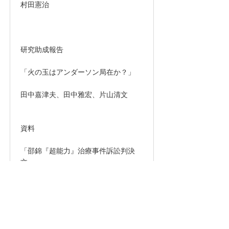
村田憲治
研究助成報告
「火の玉はアンダーソン局在か？」
田中嘉津夫、田中雅宏、片山清文
資料
「邵錦『超能力』治療事件訴訟判決
文」
Journal of the JAPAN